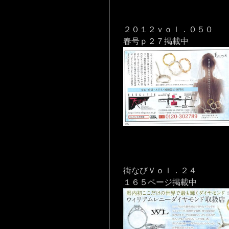
２０１２ｖｏｌ．０５０
春号ｐ２７掲載中
街なびＶｏｌ．２４
１６５ページ掲載中