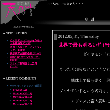
■ NEW ENTRIES
2012,05,31, Thursday
ウィリアムレニーダイヤモン
ド合格通知 (03/31)
世界で最も明るいﾀﾞｲﾔﾓ
最強くもり止め『アンチフォ
ッグ』 (03/31)
銚子商工会議所会報 (03/05)
ダイヤモンドとい
WIDEXにリアルスコープ！
(03/03)
アナログ補聴器もご活躍
(02/24)
まったく知らないというひ
■ RECENT COMMENTS
地球上で最も硬く、最
WIDEX(ワイデックス)補聴器
erew(06/11)
ダイヤモンドという名前は、
Mavion-a(05/12)
Mavion-a(05/12)
アダマスと言う意味にゆ
Mavion-a(05/12)
Mavion-a(05/12)