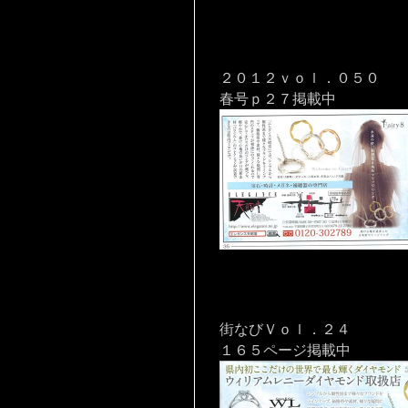
２０１２ｖｏｌ．０５０
春号ｐ２７掲載中
街なびＶｏｌ．２４
１６５ページ掲載中