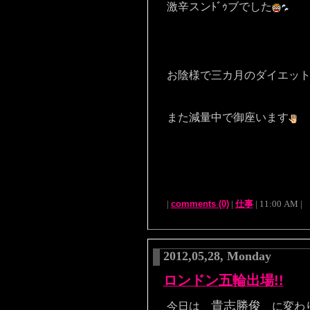
激辛スンﾄﾞｩブでした
お陰様で
三カ月
のダイエッ
また減量中で御座います
|
comments (0)
|
仕事
| 11:00 AM |
2012,05,28, Monday
ロンドン五輪出場!!
貴志勝俊
今日は
に変わ