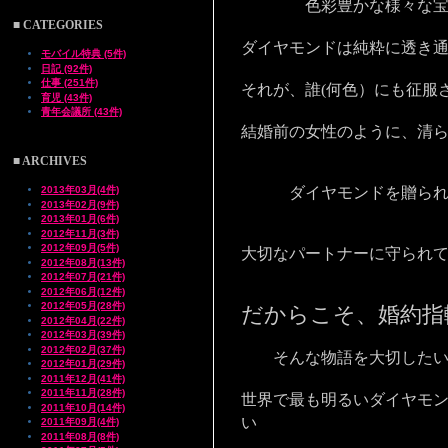
色彩豊かな様々な宝石
■ CATEGORIES
ダイヤモンドは純粋に透き
モバイル特典 (5件)
日記 (92件)
仕事 (251件)
それが、誰(何色）にも征服
育児 (43件)
青年会議所 (43件)
結婚前の女性のように、清
■ ARCHIVES
2013年03月(4件)
ダイヤモンドを贈られた
2013年02月(9件)
2013年01月(6件)
2012年11月(3件)
2012年09月(5件)
大切なパートナーに守られ
2012年08月(13件)
2012年07月(21件)
2012年06月(12件)
2012年05月(28件)
だからこそ、婚約指
2012年04月(22件)
2012年03月(39件)
2012年02月(37件)
そんな物語を大切したい
2012年01月(29件)
2011年12月(41件)
2011年11月(28件)
世界で最も明るいダイヤモ
2011年10月(14件)
い
2011年09月(4件)
2011年08月(8件)