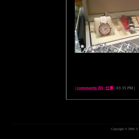
|
comments (0)
|
仕事
| 03:35 PM |
Copyright © 20