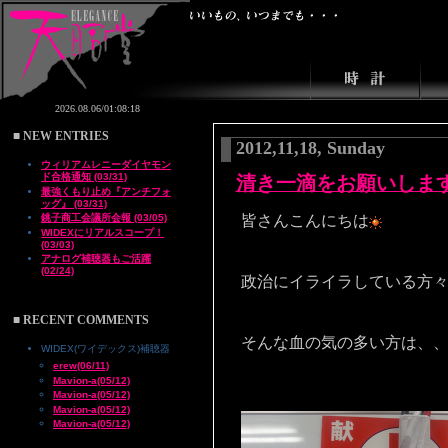
■ NEW ENTRIES
2012,11,18, Sunday
ウィリアムレニーダイヤモン
ド合格通知 (03/31)
清き一滴をお願いしま
最強くもり止め『アンチフォ
ッグ』 (03/31)
銚子商工会議所会報 (03/05)
皆さんこんにちは
WIDEXにリアルスコープ！
(03/03)
アナログ補聴器もご活躍
(02/24)
政治にイライラしている方
■ RECENT COMMENTS
そんな血の気の多い方は、
WIDEX(ワイデックス)補聴器
erew(06/11)
Mavion-a(05/12)
Mavion-a(05/12)
Mavion-a(05/12)
Mavion-a(05/12)