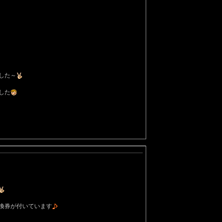
した～
した
換券が付いています