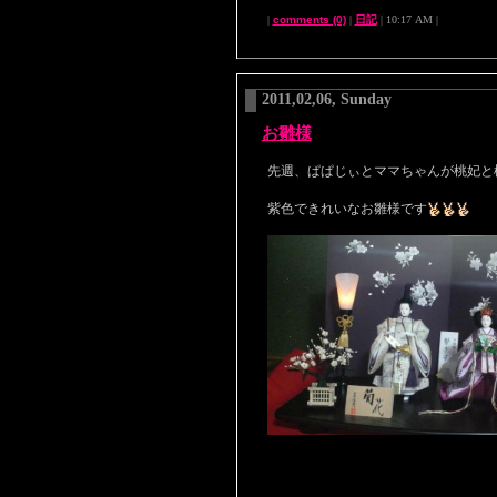
|
comments (0)
|
日記
| 10:17 AM |
2011,02,06, Sunday
お雛様
先週、ぱぱじぃとママちゃんが桃妃と
紫色できれいなお雛様です