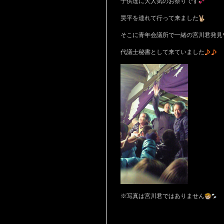
子供達に大人気のお祭りです
昊平を連れて行って来ました
そこに青年会議所で一緒の宮川君発見
代議士秘書として来ていました
※写真は宮川君ではありません