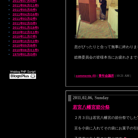
2011年07月(5件)
2011年06月(11件)
2011年05月(5件)
2011年04月(16件)
2011年03月(2件)
2011年02月(3件)
2011年01月(18件)
2010年12月(11件)
:]
2010年11月(7件)
2010年10月(12件)
2010年09月(8件)
息がぴったりと合って無事に終わりま
2010年08月(11件)
1970年01月(3件)
総務委員会の皆様本当にお疲れさまで
|
comments (0)
|
青年会議所
| 10:21 AM |
2011,02,06, Sunday
若宮八幡宮節分祭
２月３日は若宮八幡宮の節分祭でした
豆を小袋に入れてその袋にお菓子の引