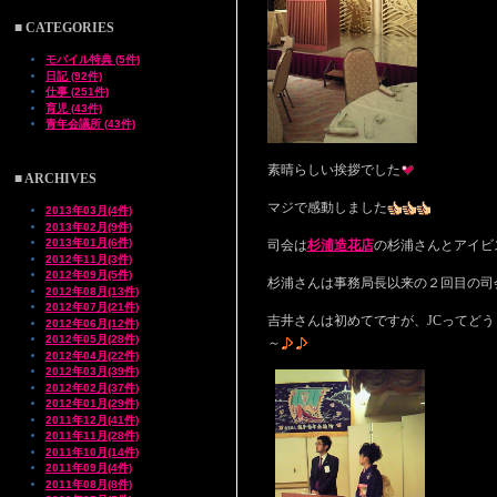
■ CATEGORIES
モバイル特典 (5件)
日記 (92件)
仕事 (251件)
育児 (43件)
青年会議所 (43件)
素晴らしい挨拶でした
■ ARCHIVES
マジで感動しました
2013年03月(4件)
2013年02月(9件)
2013年01月(6件)
司会は
杉浦造花店
の杉浦さんとアイビ
2012年11月(3件)
2012年09月(5件)
杉浦さんは事務局長以来の２回目の司
2012年08月(13件)
2012年07月(21件)
吉井さんは初めてですが、JCってど
2012年06月(12件)
2012年05月(28件)
～
2012年04月(22件)
2012年03月(39件)
2012年02月(37件)
2012年01月(29件)
2011年12月(41件)
2011年11月(28件)
2011年10月(14件)
2011年09月(4件)
2011年08月(8件)