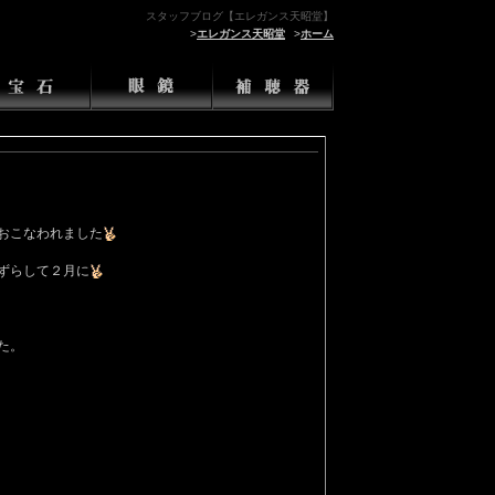
スタッフブログ【エレガンス天昭堂】
>
エレガンス天昭堂
>
ホーム
おこなわれました
ずらして２月に
た。