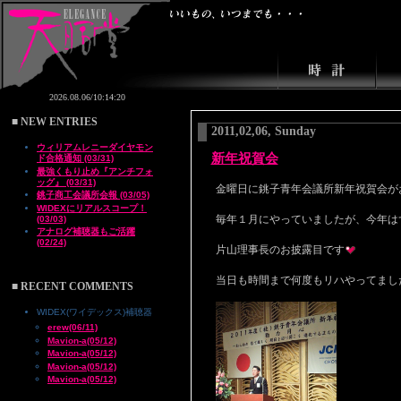
■ NEW ENTRIES
2011,02,06, Sunday
ウィリアムレニーダイヤモン
新年祝賀会
ド合格通知 (03/31)
最強くもり止め『アンチフォ
ッグ』 (03/31)
金曜日に銚子青年会議所新年祝賀会が
銚子商工会議所会報 (03/05)
WIDEXにリアルスコープ！
毎年１月にやっていましたが、今年は
(03/03)
アナログ補聴器もご活躍
(02/24)
片山理事長のお披露目です
当日も時間まで何度もリハやってまし
■ RECENT COMMENTS
WIDEX(ワイデックス)補聴器
erew(06/11)
Mavion-a(05/12)
Mavion-a(05/12)
Mavion-a(05/12)
Mavion-a(05/12)