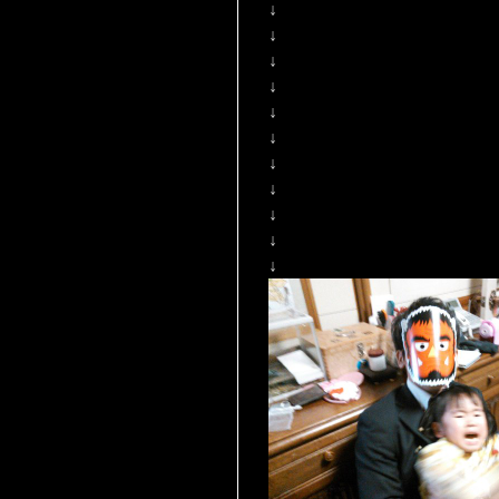
↓
↓
↓
↓
↓
↓
↓
↓
↓
↓
↓