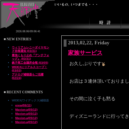
■ NEW ENTRIES
2013,02,22, Friday
ウィリアムレニーダイヤモン
ド合格通知 (03/31)
家族サービス
最強くもり止め『アンチフォ
ッグ』 (03/31)
銚子商工会議所会報 (03/05)
お久しぶりです
WIDEXにリアルスコープ！
(03/03)
アナログ補聴器もご活躍
(02/24)
お店は３連休頂いておりま
■ RECENT COMMENTS
その間に泣く子も黙る
WIDEX(ワイデックス)補聴器
erew(06/11)
Mavion-a(05/12)
Mavion-a(05/12)
ディズニーランドに行って
Mavion-a(05/12)
Mavion-a(05/12)