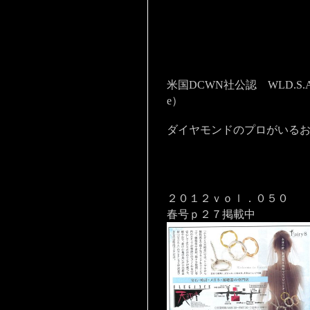
米国DCWN社公認 WLD.S.A（Willi
e）
ダイヤモンドのプロがいる
２０１２ｖｏｌ．０５０
春号ｐ２７掲載中