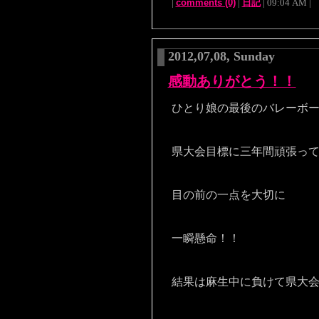
|
comments (0)
|
日記
| 09:04 AM |
2012,07,08, Sunday
感動ありがとう！！
ひとり娘の最後のバレーボ
県大会目標に三年間頑張っ
目の前の一点を大切に
一瞬懸命！！
結果は麻生中に負けて県大