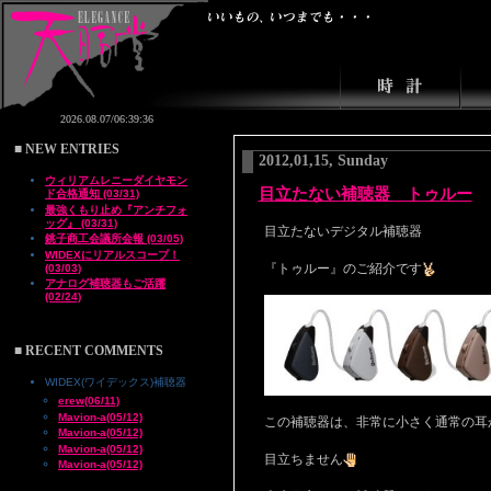
■ NEW ENTRIES
2012,01,15, Sunday
ウィリアムレニーダイヤモン
目立たない補聴器 トゥルー
ド合格通知 (03/31)
最強くもり止め『アンチフォ
ッグ』 (03/31)
目立たないデジタル補聴器
銚子商工会議所会報 (03/05)
WIDEXにリアルスコープ！
『トゥルー』のご紹介です
(03/03)
アナログ補聴器もご活躍
(02/24)
■ RECENT COMMENTS
WIDEX(ワイデックス)補聴器
erew(06/11)
Mavion-a(05/12)
この補聴器は、非常に小さく通常の耳
Mavion-a(05/12)
Mavion-a(05/12)
目立ちません
Mavion-a(05/12)