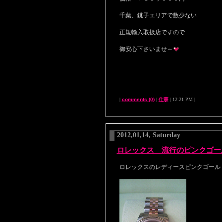
千葉、銚子エリアで数少ない
正規輸入取扱店ですので
御安心下さいませ～
|
comments (0)
|
仕事
| 12:21 PM |
2012,01,14, Saturday
ロレックス 流行のピンクゴー
ロレックスのレディースピンクゴール