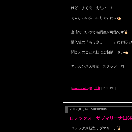
けど、よく聞こえたい！！
そんな方の強い味方ですね～
当店ではいつでも調整が可能です
購入後の『もう少し・・・』にお応え
聞こえのこと気軽にご相談下さい
エレガンス天昭堂 スタッフ一同
|
comments (0)
|
仕事
| 11:13 PM |
2012,01,14, Saturday
ロレックス サブマリーナ11661
ロレックス新型サブマリーナ