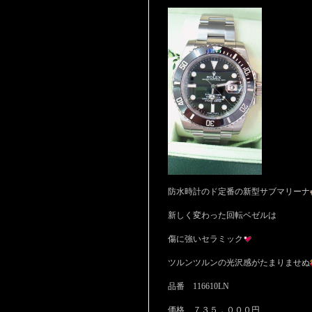
防水時計のド定番の新型サブマリーナ
新しく変わった回転ベゼルは
傷に強いセラミック
ツルンツルンの光沢感がたまりませぬ
品番 116610LN
価格 ７３５，０００円