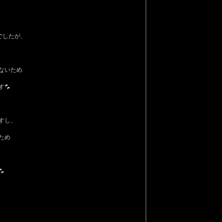
でしたが、
ないため
す
すし、
ため