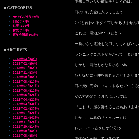
本来目立たない補聴器というのは、
■ CATEGORIES
耳の中に完全に入ってしまう
モバイル特典 (5件)
日記 (92件)
CICと言われるタイプしかありません
仕事 (251件)
育児 (43件)
これは、電池がP１０と言う
青年会議所 (43件)
一番小さな電池を使用しなければいけ
■ ARCHIVES
ランニングコストがかかってしまいま
2013年03月(4件)
2013年02月(9件)
しかも、電池もかなり小さい為
2013年01月(6件)
2012年11月(3件)
取り扱いに不便を感じることもありま
2012年09月(5件)
2012年08月(13件)
耳の穴に完全にフィットさせてつくる
2012年07月(21件)
2012年06月(12件)
2012年05月(28件)
その方の聞こえ具合によっては
2012年04月(22件)
2012年03月(39件)
『こもり』感を訴えることもあります
2012年02月(37件)
2012年01月(29件)
しかし、写真の『トゥルー』は
2011年12月(41件)
2011年11月(28件)
2011年10月(14件)
レシーバー(音を出す部分)を
2011年09月(4件)
2011年08月(8件)
本体から分離しているので、