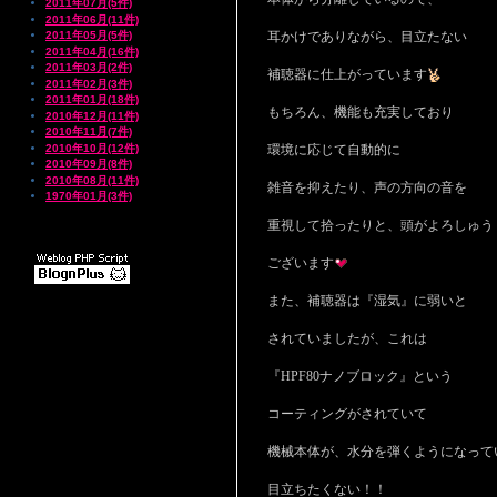
2011年07月(5件)
2011年06月(11件)
2011年05月(5件)
耳かけでありながら、目立たない
2011年04月(16件)
2011年03月(2件)
補聴器に仕上がっています
2011年02月(3件)
2011年01月(18件)
もちろん、機能も充実しており
2010年12月(11件)
2010年11月(7件)
2010年10月(12件)
環境に応じて自動的に
2010年09月(8件)
2010年08月(11件)
雑音を抑えたり、声の方向の音を
1970年01月(3件)
重視して拾ったりと、頭がよろしゅう
ございます
また、補聴器は『湿気』に弱いと
されていましたが、これは
『HPF80ナノブロック』という
コーティングがされていて
機械本体が、水分を弾くようになって
目立ちたくない！！