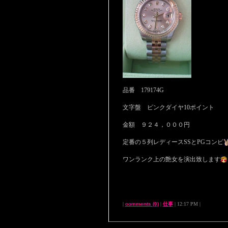
品番 179174G
文字盤 ピンクダイヤ10ポイント
金額 ９２４，０００円
定番の５列レディースSSとPGコンビ
ワンランク上の艶女を演出致します
|
comments (0)
|
仕事
| 12:17 PM |