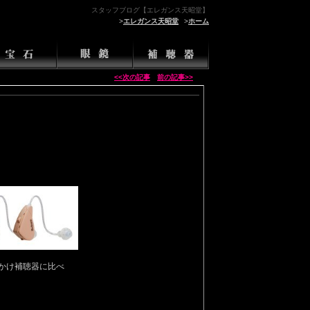
スタッフブログ【エレガンス天昭堂】
>
エレガンス天昭堂
>
ホーム
<<次の記事
前の記事>>
かけ補聴器に比べ