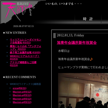
■ NEW ENTRIES
2012,01,13, Friday
ウィリアムレニーダイヤモン
旭青年会議所新年祝賀会
ド合格通知 (03/31)
最強くもり止め『アンチフォ
ッグ』 (03/31)
水曜日は
銚子商工会議所会報 (03/05)
WIDEXにリアルスコープ！
旭青年会議所新年祝賀会
(03/03)
アナログ補聴器もご活躍
(02/24)
ヒューマンプラザ黄鶴にて行われまし
■ RECENT COMMENTS
WIDEX(ワイデックス)補聴器
erew(06/11)
Mavion-a(05/12)
Mavion-a(05/12)
Mavion-a(05/12)
Mavion-a(05/12)