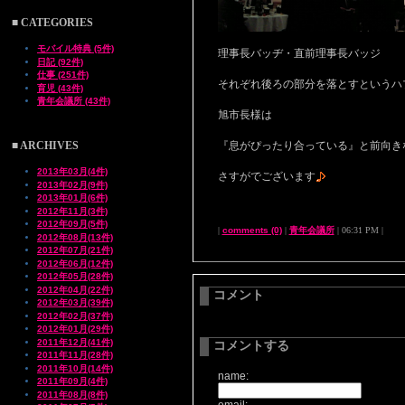
■ CATEGORIES
モバイル特典 (5件)
理事長バッヂ・直前理事長バッジ
日記 (92件)
仕事 (251件)
それぞれ後ろの部分を落とすというハ
育児 (43件)
青年会議所 (43件)
旭市長様は
■ ARCHIVES
『息がぴったり合っている』と前向き
2013年03月(4件)
さすがでございます
2013年02月(9件)
2013年01月(6件)
2012年11月(3件)
2012年09月(5件)
|
comments (0)
|
青年会議所
| 06:31 PM |
2012年08月(13件)
2012年07月(21件)
2012年06月(12件)
2012年05月(28件)
2012年04月(22件)
コメント
2012年03月(39件)
2012年02月(37件)
2012年01月(29件)
2011年12月(41件)
コメントする
2011年11月(28件)
2011年10月(14件)
name:
2011年09月(4件)
2011年08月(8件)