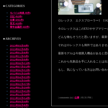
■ CATEGORIES
モバイル特典 (5件)
日記 (92件)
仕事 (251件)
ロレックス エクスプローラー1 114
育児 (43件)
青年会議所 (43件)
今ロレックスはこのEX1やサブマリーナも
どんな物もそうだと思いますが、最新
■ ARCHIVES
それはロレックスも例外ではありませ
2013年03月(4件)
2013年02月(9件)
2013年01月(6件)
最新モデルは今後購入機会があると思
2012年11月(3件)
2012年09月(5件)
これから先新品を手に入れることは出
2012年08月(13件)
2012年07月(21件)
もし、気になっている方はお問い合わ
2012年06月(12件)
2012年05月(28件)
2012年04月(22件)
2012年03月(39件)
2012年02月(37件)
2012年01月(29件)
2011年12月(41件)
2011年11月(28件)
| comments (x) |
仕事
| 05:31 PM |
2011年10月(14件)
2011年09月(4件)
2011年08月(8件)