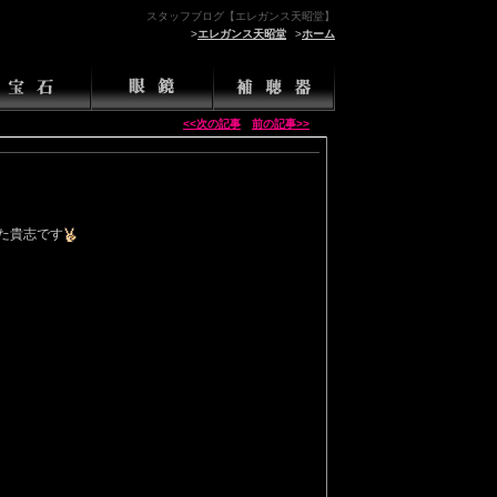
スタッフブログ【エレガンス天昭堂】
>
エレガンス天昭堂
>
ホーム
<<次の記事
前の記事>>
た貴志です