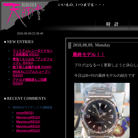
■ NEW ENTRIES
2010,08,09, Monday
ウィリアムレニーダイヤモン
最終モデル！！
ド合格通知 (03/31)
最強くもり止め『アンチフォ
ッグ』 (03/31)
ブログはなるべく更新しようと決心し
銚子商工会議所会報 (03/05)
WIDEXにリアルスコープ！
今日はﾛﾚｯｸｽの最終モデルの紹介です
(03/03)
アナログ補聴器もご活躍
(02/24)
■ RECENT COMMENTS
WIDEX(ワイデックス)補聴器
erew(06/11)
Mavion-a(05/12)
Mavion-a(05/12)
Mavion-a(05/12)
Mavion-a(05/12)