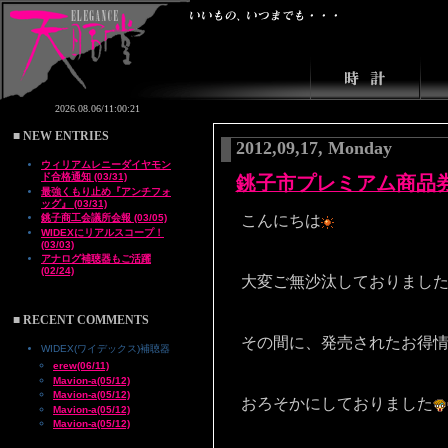
■ NEW ENTRIES
2012,09,17, Monday
ウィリアムレニーダイヤモン
ド合格通知 (03/31)
銚子市プレミアム商品
最強くもり止め『アンチフォ
ッグ』 (03/31)
銚子商工会議所会報 (03/05)
こんにちは
WIDEXにリアルスコープ！
(03/03)
アナログ補聴器もご活躍
(02/24)
大変ご無沙汰しておりまし
■ RECENT COMMENTS
その間に、発売されたお得
WIDEX(ワイデックス)補聴器
erew(06/11)
Mavion-a(05/12)
Mavion-a(05/12)
おろそかにしておりました
Mavion-a(05/12)
Mavion-a(05/12)