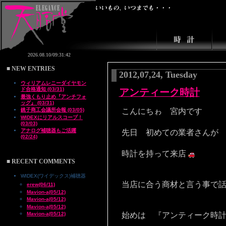
■ NEW ENTRIES
2012,07,24, Tuesday
ウィリアムレニーダイヤモン
ド合格通知 (03/31)
アンティーク時計
最強くもり止め『アンチフォ
ッグ』 (03/31)
銚子商工会議所会報 (03/05)
こんにちゎ 宮内です
WIDEXにリアルスコープ！
(03/03)
アナログ補聴器もご活躍
先日 初めての業者さんが
(02/24)
時計を持って来店
■ RECENT COMMENTS
WIDEX(ワイデックス)補聴器
当店に合う商材と言う事で
erew(06/11)
Mavion-a(05/12)
Mavion-a(05/12)
Mavion-a(05/12)
Mavion-a(05/12)
始めは 『アンティーク時