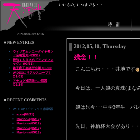
■ NEW ENTRIES
2012,05,10, Thursday
ウィリアムレニーダイヤモン
ド合格通知 (03/31)
残念！！
最強くもり止め『アンチフォ
ッグ』 (03/31)
銚子商工会議所会報 (03/05)
こんにちわ・・・井地です
WIDEXにリアルスコープ！
(03/03)
アナログ補聴器もご活躍
(02/24)
今日は、一人娘の真珠(まな
■ RECENT COMMENTS
娘は只今･･･中学3年生 バ
WIDEX(ワイデックス)補聴器
erew(06/11)
Mavion-a(05/12)
Mavion-a(05/12)
先日、神栖杯大会があり・
Mavion-a(05/12)
Mavion-a(05/12)