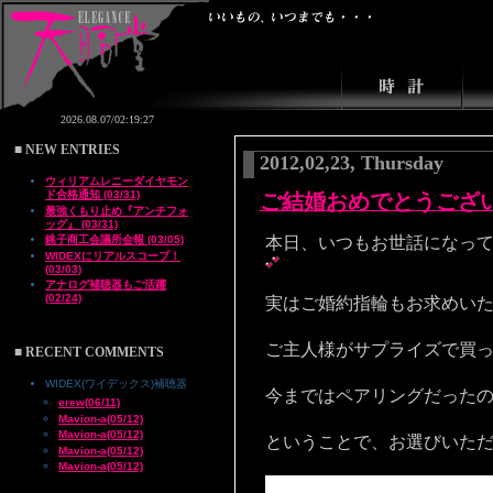
■ NEW ENTRIES
2012,02,23, Thursday
ウィリアムレニーダイヤモン
ド合格通知 (03/31)
ご結婚おめでとうござ
最強くもり止め『アンチフォ
ッグ』 (03/31)
銚子商工会議所会報 (03/05)
本日、いつもお世話になって
WIDEXにリアルスコープ！
(03/03)
アナログ補聴器もご活躍
(02/24)
実はご婚約指輪もお求めい
ご主人様がサプライズで買
■ RECENT COMMENTS
WIDEX(ワイデックス)補聴器
今まではペアリングだった
erew(06/11)
Mavion-a(05/12)
Mavion-a(05/12)
ということで、お選びいただ
Mavion-a(05/12)
Mavion-a(05/12)